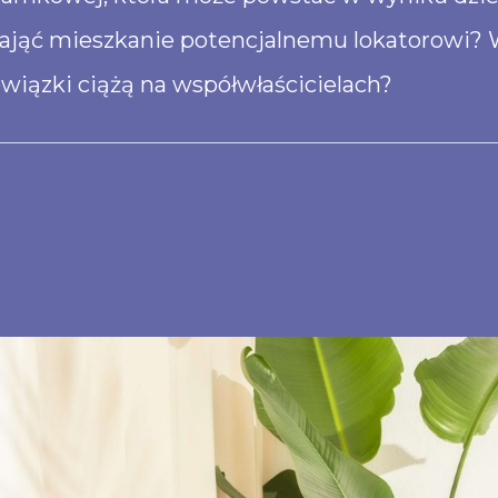
ąć mieszkanie potencjalnemu lokatorowi? W 
owiązki ciążą na współwłaścicielach?