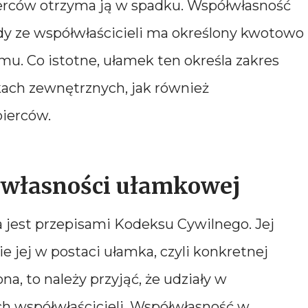
erców otrzyma ją w spadku. Współwłasność
dy ze współwłaścicieli ma określony kwotowo
u. Co istotne, ułamek ten określa zakres
kach zewnętrznych, jak również
ierców.
łwłasności ułamkowej
jest przepisami Kodeksu Cywilnego. Jej
e jej w postaci ułamka, czyli konkretnej
ona, to należy przyjąć, że udziały w
h współwłaścicieli. Współwłasność w