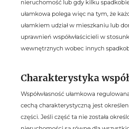
nieruchomość lub gdy kilku spadkobi
ułamkowa polega więc na tym, że każ
ułamkiem udział w mieszkaniu lub dom
uprawnień współwłaścicieli w stosun
wewnętrznych wobec innych spadkob
Charakterystyka wspó
Współwłasność ułamkowa regulowana 
cechą charakterystyczną jest określeni
części. Jeśli część ta nie została określ
nieruchomości są równe dla wszystkic