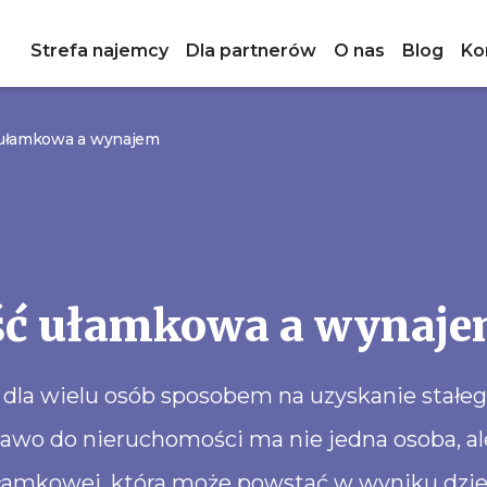
Strefa najemcy
Dla partnerów
O nas
Blog
Ko
ułamkowa a wynajem
ć ułamkowa a wynaj
dla wielu osób sposobem na uzyskanie stałeg
rawo do nieruchomości ma nie jedna osoba, al
łamkowej, która może powstać w wyniku dzie