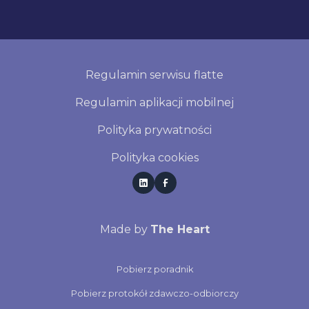
Regulamin serwisu flatte
Regulamin aplikacji mobilnej
Polityka prywatności
Polityka cookies
Made by
The Heart
Pobierz poradnik
Pobierz protokół zdawczo-odbiorczy