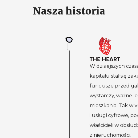
Nasza historia
W dzisiejszych cza
kapitału stał się z
fundusze przed galo
wystarczy, ważne j
mieszkania. Tak
w v
i usługi
cyfrowe, pow
właścicieli w obsł
z nieruchomości
.