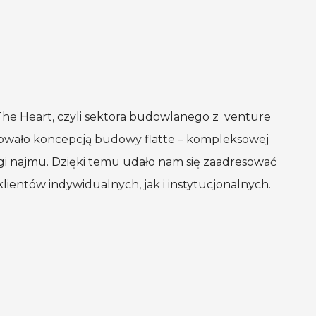
 The
Heart, czyli sektora budowlanego z venture
owało koncepcją budowy flatte – kompleksowej
gi najmu. Dzięki temu udało nam się zaadresować
lientów indywidualnych, jak
i instytucjonalnych.