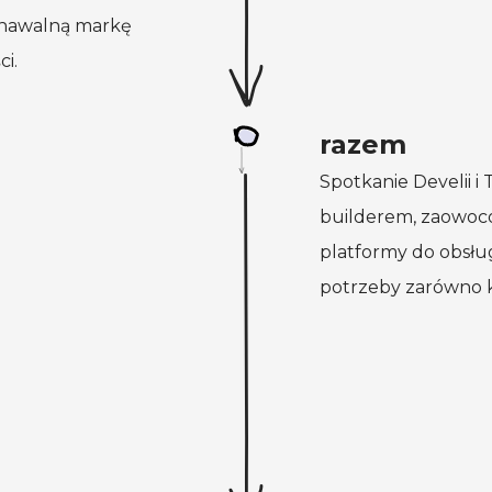
znawalną
markę
i.
razem
Spotkanie Develii
i
builderem, zaowoc
platformy do obsłu
potrzeby zarówno k