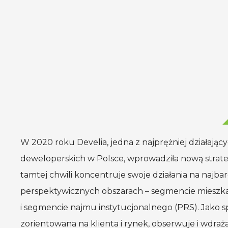
W 2020 roku Develia, jedna z najprężniej działający
deweloperskich
w Polsce
, wprowadziła nową strat
tamtej chwili koncentruje swoje działania na najbar
perspektywicznych obszarach – segmencie miesz
i segmencie
najmu instytucjonalnego (PRS). Jako s
zorientowana na klienta
i rynek
, obserwuje
i wdraż