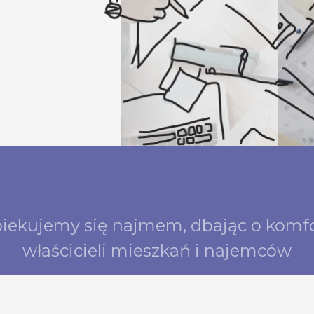
iekujemy się najmem, dbając
o komf
właścicieli mieszkań
i najemców