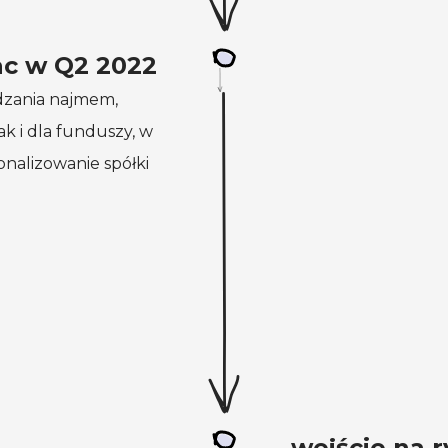
ac w Q2 2022
dzania najmem,
jak
i dla
funduszy, w
onalizowanie spółki
wejście na 