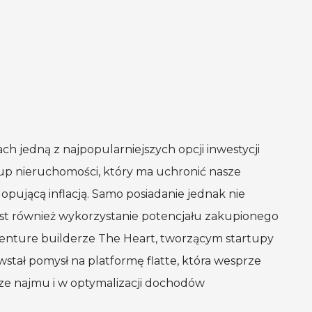
sach jedną
z najpopularniejszych
opcji inwestycji
akup nieruchomości, który ma uchronić nasze
pującą inflacją. Samo posiadanie jednak nie
est również wykorzystanie potencjału zakupionego
enture
builderze The Heart, tworzącym startupy
stał pomysł na platformę flatte, która wesprze
udze najmu
i w optymalizacji
dochodów