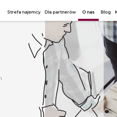
Strefa najemcy
Dla partnerów
O nas
Blog
m