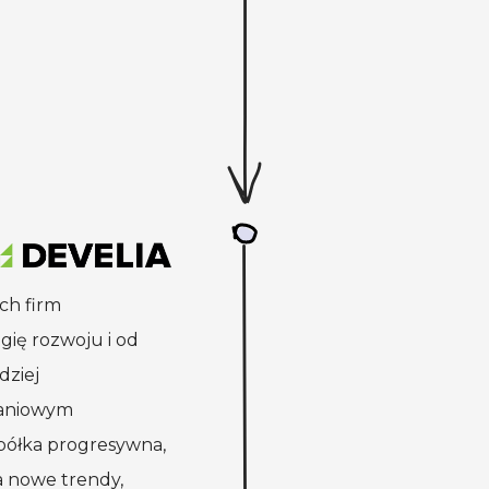
ch firm
egię rozwoju
i od
dziej
kaniowym
półka progresywna,
a
nowe trendy,