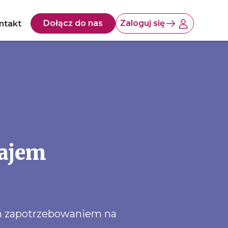
Dołącz do nas
Zaloguj się
ntakt
najem
ym zapotrzebowaniem na