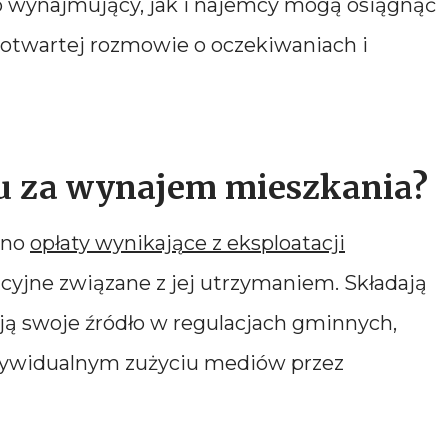
o wynajmujący, jak i najemcy mogą osiągnąć
 otwartej rozmowie o oczekiwaniach i
szu za wynajem mieszkania?
wno
opłaty wynikające z eksploatacji
racyjne związane z jej utrzymaniem. Składają
ają swoje źródło w regulacjach gminnych,
ndywidualnym zużyciu mediów przez