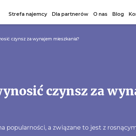
Strefa najemcy
Dla partnerów
O nas
Blog
Ko
nosić czynsz za wynajem mieszkania?
wynosić czynsz za wy
 popularności, a związane to jest z rosnąc